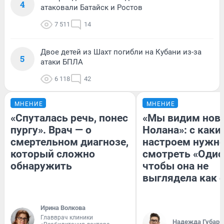
4
атаковали Батайск и Ростов
7 511
14
Двое детей из Шахт погибли на Кубани из-за
5
атаки БПЛА
6 118
42
МНЕНИЕ
МНЕНИЕ
«Спуталась речь, понес
«Мы видим нов
пургу». Врач — о
Нолана»: с каки
смертельном диагнозе,
настроем нужн
который сложно
смотреть «Одис
обнаружить
чтобы она не
выглядела как 
Ирина Волкова
Главврач клиники
Надежда Губарь