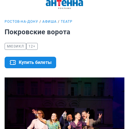
РОСТОВ-НА-ДОНУ
АФИША
ТЕАТР
Покровские ворота
МЮЗИКЛ
12+
Купить билеты