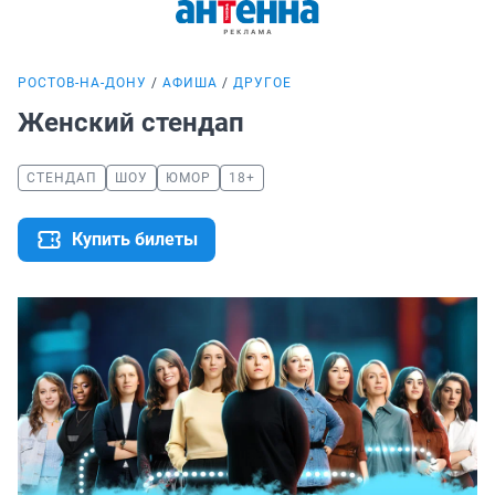
РОСТОВ-НА-ДОНУ
АФИША
ДРУГОЕ
Женский стендап
СТЕНДАП
ШОУ
ЮМОР
18+
Купить билеты