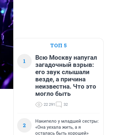
ТОП 5
Всю Москву напугал
1
загадочный взрыв:
его звук слышали
везде, а причина
неизвестна. Что это
могло быть
22 291
32
Накипело у младшей сестры:
2
«Она уехала жить, а я
осталась быть хорошей»