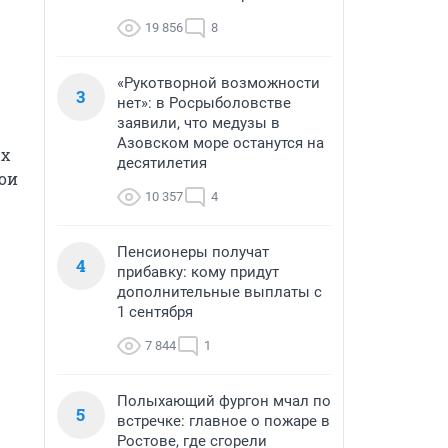
19 856
8
«Рукотворной возможности
3
нет»: в Росрыболовстве
заявили, что медузы в
Азовском море останутся на
х 
десятилетия
ои 
10 357
4
Пенсионеры получат
4
прибавку: кому придут
дополнительные выплаты с
1 сентября
7 844
1
Полыхающий фургон мчал по
5
встречке: главное о пожаре в
Ростове, где сгорели