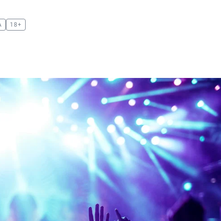
А
18+