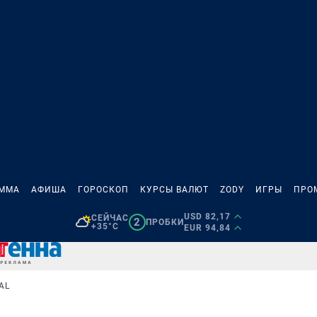
АММА
АФИША
ГОРОСКОП
КУРСЫ ВАЛЮТ
ZODY
ИГРЫ
ПРО
USD 82,17
СЕЙЧАС
2
ПРОБКИ
+35°C
EUR 94,84
AL