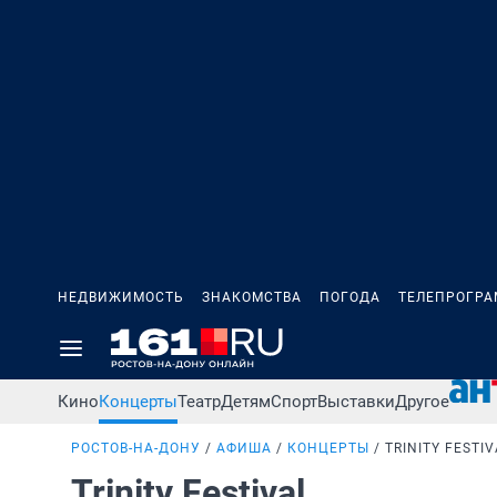
НЕДВИЖИМОСТЬ
ЗНАКОМСТВА
ПОГОДА
ТЕЛЕПРОГР
Кино
Концерты
Театр
Детям
Спорт
Выставки
Другое
РОСТОВ-НА-ДОНУ
АФИША
КОНЦЕРТЫ
TRINITY FESTIV
Trinity Festival