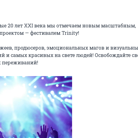
вые 20 лет XXI века мы отмечаем новым масштабным, 
оектом — фестивалем Trinity!

иджеев, продюсеров, эмоциональных магов и визуальны
й и самых красивых на свете людей! Освобождайте св
х переживаний!