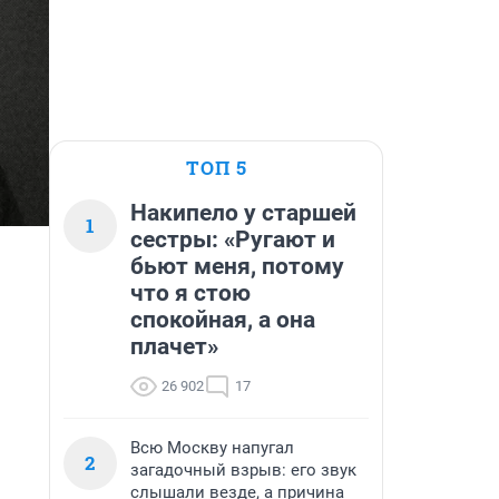
ТОП 5
Накипело у старшей
1
сестры: «Ругают и
бьют меня, потому
что я стою
спокойная, а она
плачет»
26 902
17
Всю Москву напугал
2
загадочный взрыв: его звук
слышали везде, а причина