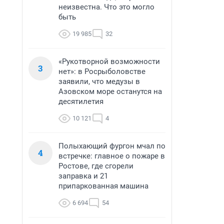
неизвестна. Что это могло
быть
19 985
32
«Рукотворной возможности
3
нет»: в Росрыболовстве
заявили, что медузы в
Азовском море останутся на
десятилетия
10 121
4
Полыхающий фургон мчал по
4
встречке: главное о пожаре в
Ростове, где сгорели
заправка и 21
припаркованная машина
6 694
54