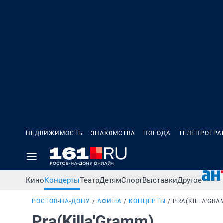
НЕДВИЖИМОСТЬ
ЗНАКОМСТВА
ПОГОДА
ТЕЛЕПРОГР
Кино
Концерты
Театр
Детям
Спорт
Выставки
Другое
РОСТОВ-НА-ДОНУ
АФИША
КОНЦЕРТЫ
PRA(KILLA'GRA
Pra(Killa'Gramm)