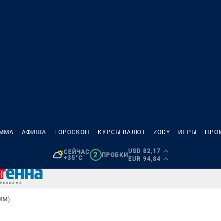
АММА
АФИША
ГОРОСКОП
КУРСЫ ВАЛЮТ
ZODY
ИГРЫ
ПРО
USD 82,17
СЕЙЧАС
2
ПРОБКИ
+35°C
EUR 94,84
MM)