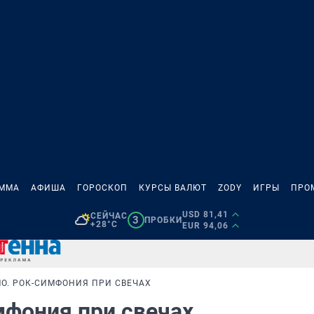
АММА
АФИША
ГОРОСКОП
КУРСЫ ВАЛЮТ
ZODY
ИГРЫ
ПРО
USD 81,41
СЕЙЧАС
3
ПРОБКИ
+28°C
EUR 94,06
O. РОК-СИМФОНИЯ ПРИ СВЕЧАХ
мфония при свечах