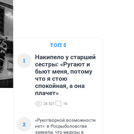
ТОП 5
Накипело у старшей
1
сестры: «Ругают и
бьют меня, потому
что я стою
спокойная, а она
плачет»
26 521
16
«Рукотворной возможности
2
нет»: в Росрыболовстве
заявили, что медузы в