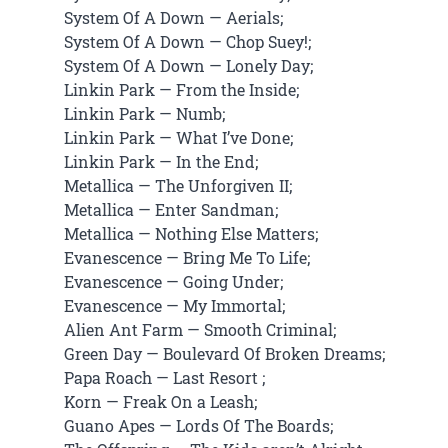
System Of A Down — Aerials;

System Of A Down — Chop Suey!;

System Of A Down — Lonely Day;

Linkin Park — From the Inside;

Linkin Park — Numb;

Linkin Park — What I’ve Done;

Linkin Park — In the End;

Metallica — The Unforgiven II;

Metallica — Enter Sandman;

Metallica — Nothing Else Matters;

Evanescence — Bring Me To Life;

Evanescence — Going Under;

Evanescence — My Immortal;

Alien Ant Farm — Smooth Criminal;

Green Day — Boulevard Of Broken Dreams;

Papa Roach — Last Resort ;

Korn — Freak On a Leash;

Guano Apes — Lords Of The Boards;
