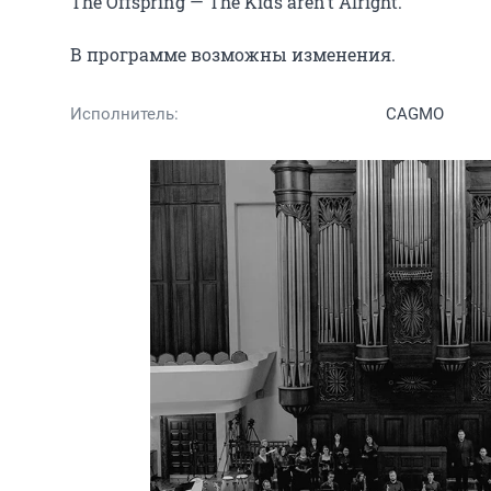
The Offspring — The Kids aren’t Alright.

В программе возможны изменения.
Исполнитель:
CAGMO