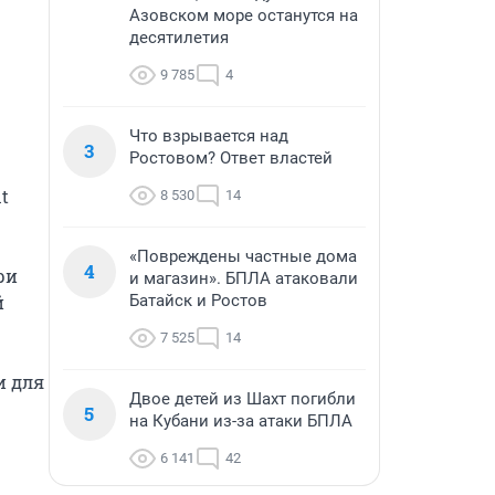
Азовском море останутся на
десятилетия
9 785
4
Что взрывается над
3
Ростовом? Ответ властей
t 
8 530
14
«Повреждены частные дома
4
и 
и магазин». БПЛА атаковали
 
Батайск и Ростов
7 525
14
 для 
Двое детей из Шахт погибли
5
на Кубани из-за атаки БПЛА
6 141
42