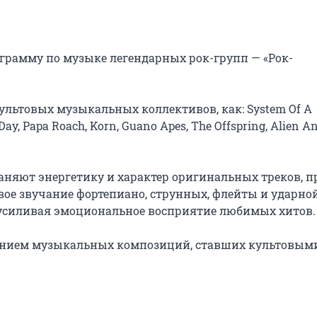
грамму по музыке легендарных рок-групп — «Рок-
льтовых музыкальных коллективов, как: System Of A 
Day, Papa Roach, Korn, Guano Apes, The Offspring, Alien An
яют энергетику и характер оригинальных треков, пр
вое звучание фортепиано, струнных, флейты и ударной
 усиливая эмоциональное восприятие любимых хитов.

нием музыкальных композиций, ставших культовыми