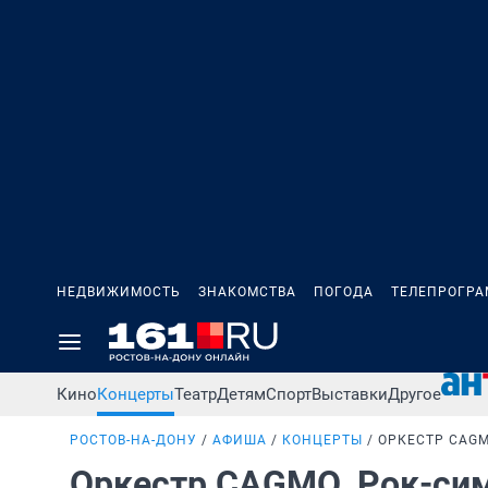
НЕДВИЖИМОСТЬ
ЗНАКОМСТВА
ПОГОДА
ТЕЛЕПРОГР
Кино
Концерты
Театр
Детям
Спорт
Выставки
Другое
РОСТОВ-НА-ДОНУ
АФИША
КОНЦЕРТЫ
ОРКЕСТР CAGM
Оркестр CAGMO. Рок-си