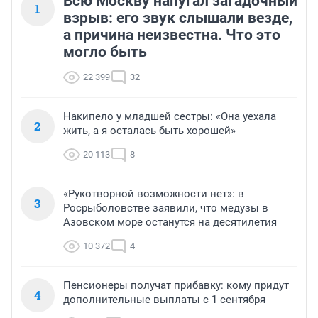
Всю Москву напугал загадочный
1
взрыв: его звук слышали везде,
а причина неизвестна. Что это
могло быть
22 399
32
Накипело у младшей сестры: «Она уехала
2
жить, а я осталась быть хорошей»
20 113
8
«Рукотворной возможности нет»: в
3
Росрыболовстве заявили, что медузы в
Азовском море останутся на десятилетия
10 372
4
Пенсионеры получат прибавку: кому придут
4
дополнительные выплаты с 1 сентября