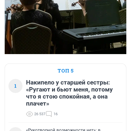
ТОП 5
Накипело у старшей сестры:
1
«Ругают и бьют меня, потому
что я стою спокойная, а она
плачет»
26 537
16
«Рукотворной возможности нет»: в