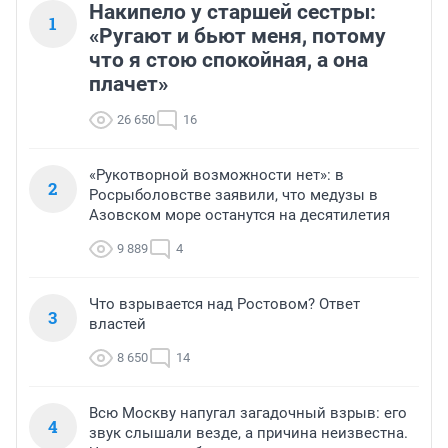
Накипело у старшей сестры:
1
«Ругают и бьют меня, потому
что я стою спокойная, а она
плачет»
26 650
16
«Рукотворной возможности нет»: в
2
Росрыболовстве заявили, что медузы в
Азовском море останутся на десятилетия
9 889
4
Что взрывается над Ростовом? Ответ
3
властей
8 650
14
Всю Москву напугал загадочный взрыв: его
4
звук слышали везде, а причина неизвестна.