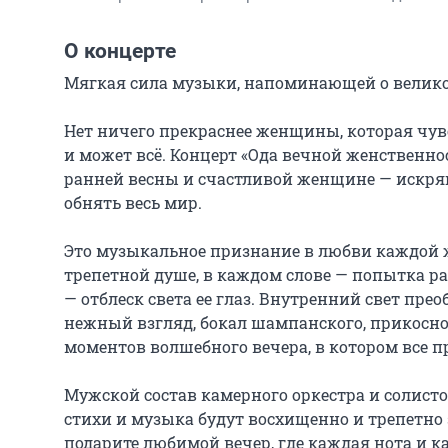
О концерте
Мягкая сила музыки, напоминающей о великой
Нет ничего прекраснее женщины, которая чувст
и может всё. Концерт «Ода вечной женственно
ранней весны и счастливой женщине — искрящ
обнять весь мир.

Это музыкальное признание в любви каждой ж
трепетной душе, в каждом слове — попытка ра
— отблеск света ее глаз. Внутренний свет прео
нежный взгляд, бокал шампанского, прикосно
моментов волшебного вечера, в котором все пр
Мужской состав камерного оркестра и солистов
стихи и музыка будут восхищенно и трепетно з
подарите любимой вечер, где каждая нота и к