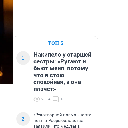
ТОП 5
Накипело у старшей
1
сестры: «Ругают и
бьют меня, потому
что я стою
спокойная, а она
плачет»
26 546
16
«Рукотворной возможности
2
нет»: в Росрыболовстве
заявили, что медузы в