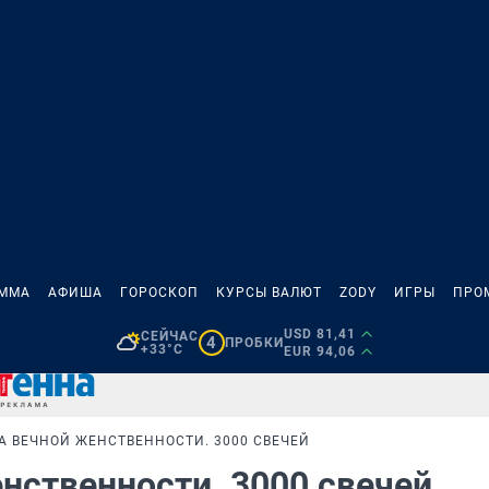
АММА
АФИША
ГОРОСКОП
КУРСЫ ВАЛЮТ
ZODY
ИГРЫ
ПРО
USD 81,41
СЕЙЧАС
4
ПРОБКИ
+33°C
EUR 94,06
ДА ВЕЧНОЙ ЖЕНСТВЕННОСТИ. 3000 СВЕЧЕЙ
енственности. 3000 свечей