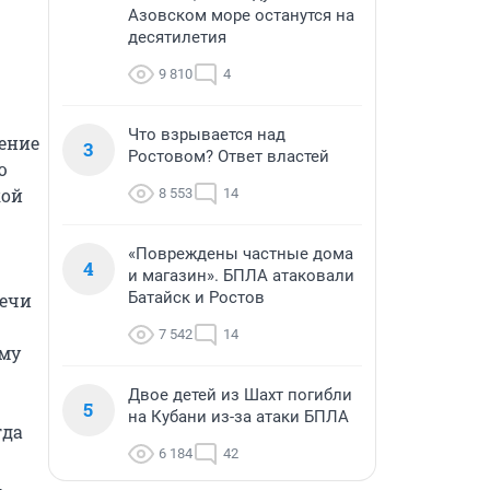
Азовском море останутся на
десятилетия
9 810
4
Что взрывается над
ение 
3
Ростовом? Ответ властей
 
ой 
8 553
14
«Повреждены частные дома
4
и магазин». БПЛА атаковали
Батайск и Ростов
ечи 
7 542
14
му 
Двое детей из Шахт погибли
5
на Кубани из-за атаки БПЛА
да 
6 184
42
 