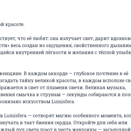
 красоте.

вует, что её любят: она излучает свет, дарит вдохнов
сти» весь создан из ощущения, свойственного дыханию
ейся внутренней лёгкости и желания с тёплой улыбк
енщине. В каждом аккорде — глубокое почтение к её 
згадать тайну великой красоты, в каждом всполохе св
бражается в свет от пламени свечи. Великая музыка, 
вения смычка к струнам — секунды собираются в поэ
онизано искусством Lumisfera.

 Lumisfera — сотворят магию особенного момента, ког
вучать в такт биения сердца. Откройте для себя или 
аждый луч света поют в честь женщины — загадочной,