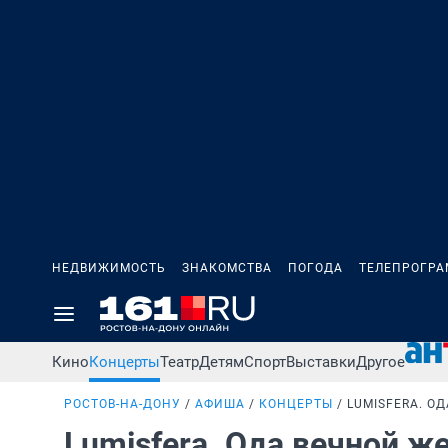
НЕДВИЖИМОСТЬ
ЗНАКОМСТВА
ПОГОДА
ТЕЛЕПРОГР
Кино
Концерты
Театр
Детям
Спорт
Выставки
Другое
РОСТОВ-НА-ДОНУ
АФИША
КОНЦЕРТЫ
LUMISFERA. О
Lumisfera. Ода вечной ж