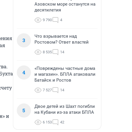
Азовском море останутся на
десятилетия
9 790
4
Что взрывается над
ения 
3
Ростовом? Ответ властей
я 
8 535
14
а. 
«Повреждены частные дома
4
Бухта 
и магазин». БПЛА атаковали
Батайск и Ростов
чету 
7 527
14
Двое детей из Шахт погибли
5
на Кубани из-за атаки БПЛА
» и 
6 153
42