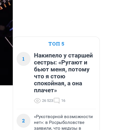
ТОП 5
Накипело у старшей
1
сестры: «Ругают и
бьют меня, потому
что я стою
спокойная, а она
плачет»
26 523
16
«Рукотворной возможности
2
нет»: в Росрыболовстве
заявили, что медузы в