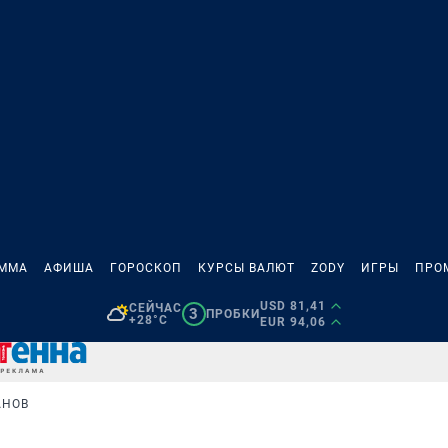
АММА
АФИША
ГОРОСКОП
КУРСЫ ВАЛЮТ
ZODY
ИГРЫ
ПРО
USD 81,41
СЕЙЧАС
3
ПРОБКИ
+28°C
EUR 94,06
АНОВ