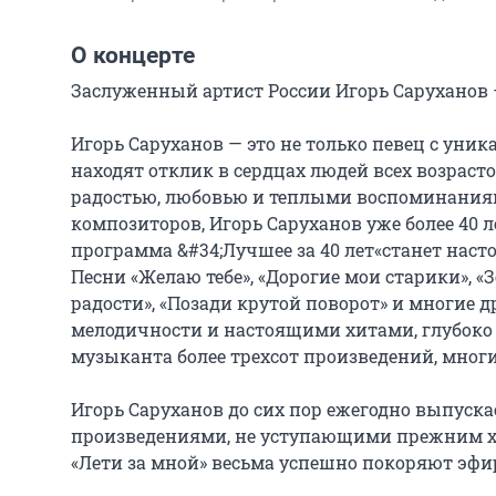
О концерте
Заслуженный артист России Игорь Саруханов — 
Игорь Саруханов — это не только певец с уник
находят отклик в сердцах людей всех возраст
радостью, любовью и теплыми воспоминаниям
композиторов, Игорь Саруханов уже более 40 
программа &#34;Лучшее за 40 лет«станет наст
Песни «Желаю тебе», «Дорогие мои старики», «Зе
радости», «Позади крутой поворот» и многие д
мелодичности и настоящими хитами, глубоко
музыканта более трехсот произведений, многи
Игорь Саруханов до сих пор ежегодно выпуск
произведениями, не уступающими прежним хи
«Лети за мной» весьма успешно покоряют эфи