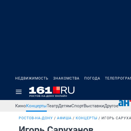
НЕДВИЖИМОСТЬ
ЗНАКОМСТВА
ПОГОДА
ТЕЛЕПРОГР
Кино
Концерты
Театр
Детям
Спорт
Выставки
Другое
РОСТОВ-НА-ДОНУ
АФИША
КОНЦЕРТЫ
ИГОРЬ САРУХ
Игорь Саруханов