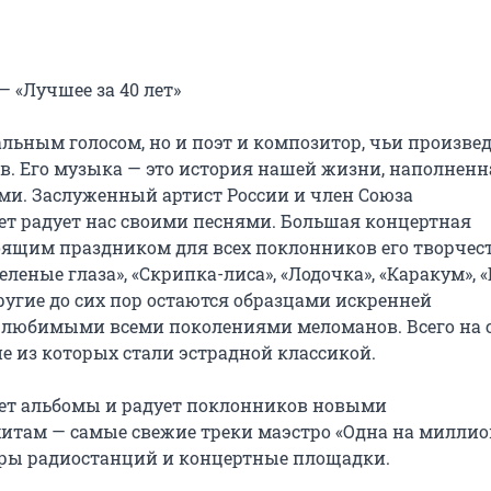
«Лучшее за 40 лет»

альным голосом, но и поэт и композитор, чьи произвед
ов. Его музыка — это история нашей жизни, наполненна
и. Заслуженный артист России и член Союза 
лет радует нас своими песнями. Большая концертная 
оящим праздником для всех поклонников его творчеств
леные глаза», «Скрипка-лиса», «Лодочка», «Каракум», «
ругие до сих пор остаются образцами искренней 
 любимыми всеми поколениями меломанов. Всего на с
е из которых стали эстрадной классикой.

ает альбомы и радует поклонников новыми 
там — самые свежие треки маэстро «Одна на миллион
ры радиостанций и концертные площадки.
