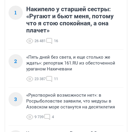
Накипело у старшей сестры:
1
«Ругают и бьют меня, потому
что я стою спокойная, а она
плачет»
26 481
16
«Пять дней без света, и еще столько же
2
ждать»: репортаж 161.RU из обесточенной
ураганом Нахичевани
23 387
11
«Рукотворной возможности нет»: в
3
Росрыболовстве заявили, что медузы в
Азовском море останутся на десятилетия
9 739
4