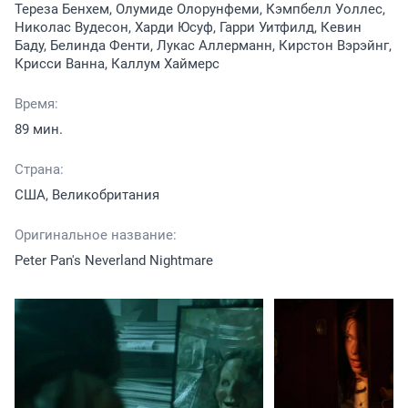
Тереза Бенхем, Олумиде Олорунфеми, Кэмпбелл Уоллес,
Николас Вудесон, Харди Юсуф, Гарри Уитфилд, Кевин
Баду, Белинда Фенти, Лукас Аллерманн, Кирстон Вэрэйнг,
Крисси Ванна, Каллум Хаймерс
Время:
89 мин.
Страна:
США, Великобритания
Оригинальное название:
Peter Pan's Neverland Nightmare