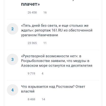
плачет»
26 458
16
«Пять дней без света, и еще столько же
2
ждать»: репортаж 161.RU из обесточенной
ураганом Нахичевани
23 365
11
«Рукотворной возможности нет»: в
3
Росрыболовстве заявили, что медузы в
Азовском море останутся на десятилетия
9 719
4
Что взрывается над Ростовом? Ответ
4
властей
8 468
14