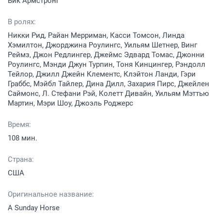
Вик Армстронг
В ролях:
Никки Рид, Райан Мерриман, Касси Томсон, Линда
Хэмилтон, Джорджина Роулингс, Уильям Шетнер, Винг
Реймз, Джон Редлингер, Джеймс Эдвард Томас, Джонни
Роулингс, Мэнди Джун Турпин, Тоня Кинцингер, Рэндолл
Тейлор, Джилл Джейн Клементс, Клэйтон Ланди, Гэри
Граббс, Мэйбл Тайлер, Дина Дилл, Захария Пирс, Джейлен
Саймонс, Л. Стефани Рэй, Колетт Дивайн, Уильям Мэттью
Мартин, Мэри Шоу, Джоэль Роджерс
Время:
108 мин.
Страна:
США
Оригинальное название:
A Sunday Horse