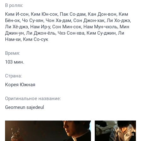
В ролях:
Ким И-сон, Ким Юн-сок, Пак Со-дам, Кан Дон-вон, Ким
Бён-ок, Чо Су-хян, Чон Ха-дам, Сон Джон-хак, Ли Хо-джэ,
Ли Хё-джэ, Нам Ир-у, Сон Мин-сок, Нам Мун-чхоль, Мин
Джин-ун, Ли Джон-ёль, Чхэ Сон-хва, Ким Су-джин, Ли
Нам-хи, Ким Со-сук
Время:
103 мин.
Страна:
Корея Южная
Оригинальное название:
Geomeun sajedeul