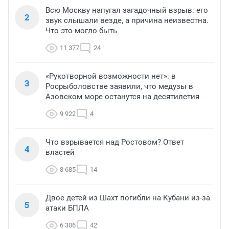
Всю Москву напугал загадочный взрыв: его
2
звук слышали везде, а причина неизвестна.
Что это могло быть
11 377
24
«Рукотворной возможности нет»: в
3
Росрыболовстве заявили, что медузы в
Азовском море останутся на десятилетия
9 922
4
Что взрывается над Ростовом? Ответ
4
властей
8 685
14
Двое детей из Шахт погибли на Кубани из-за
5
атаки БПЛА
6 306
42