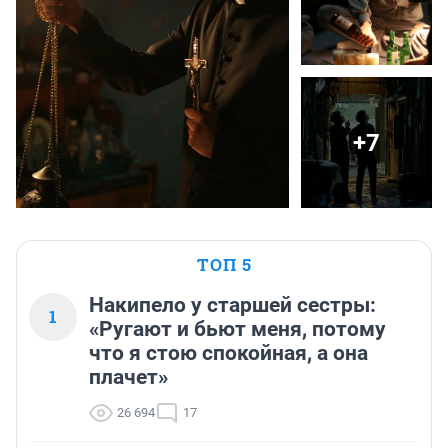
+7
ТОП 5
Накипело у старшей сестры:
1
«Ругают и бьют меня, потому
что я стою спокойная, а она
плачет»
26 694
17