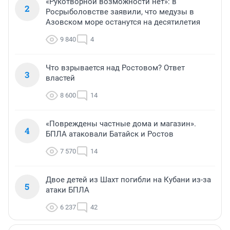
«Рукотворной возможности нет»: в
2
Росрыболовстве заявили, что медузы в
Азовском море останутся на десятилетия
9 840
4
Что взрывается над Ростовом? Ответ
3
властей
8 600
14
«Повреждены частные дома и магазин».
4
БПЛА атаковали Батайск и Ростов
7 570
14
Двое детей из Шахт погибли на Кубани из-за
5
атаки БПЛА
6 237
42