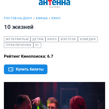
РОСТОВ-НА-ДОНУ
АФИША
КИНО
10 жизней
МУЛЬТФИЛЬМ
ДЕТЯМ
КИНО
ФЭНТЕЗИ
КОМЕДИЯ
ПРИКЛЮЧЕНИЯ
6+
Рейтинг Кинопоиска: 6.7
Купить билеты