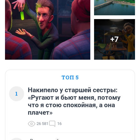
+7
ТОП 5
Накипело у старшей сестры:
1
«Ругают и бьют меня, потому
что я стою спокойная, а она
плачет»
26 581
16