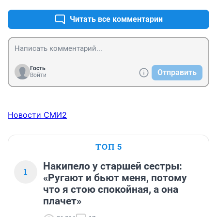
посадки нужны тоже жёсткие, иначе совсем плохо 
будет. Ведь чиновники на местах просто бойкотируют 
Читать все комментарии
всё решения Президента, как вредители.
Гость
Отправить
Войти
Новости СМИ2
ТОП 5
Накипело у старшей сестры:
1
«Ругают и бьют меня, потому
что я стою спокойная, а она
плачет»