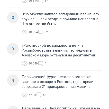
26 814
17
Всю Москву напугал загадочный взрыв: его
2
звук слышали везде, а причина неизвестна.
Что это могло быть
18 654
32
«Рукотворной возможности нет»: в
3
Росрыболовстве заявили, что медузы в
Азовском море останутся на десятилетия
10 049
4
Полыхающий фургон мчал по встречке:
4
главное о пожаре в Ростове, где сгорели
заправка и 21 припаркованная машина
6 428
53
Двое детей из Шахт погибли на Кубани из-за