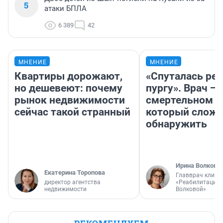
5
атаки БПЛА
6 389
42
МНЕНИЕ
МНЕНИЕ
Квартиры дорожают,
«Спуталась реч
но дешевеют: почему
пургу». Врач — 
рынок недвижимости
смертельном д
сейчас такой странный
который слож
обнаружить
Ирина Волкова
Екатерина Торопова
Главврач клини
директор агентства
«Реабилитация 
недвижимости
Волковой»