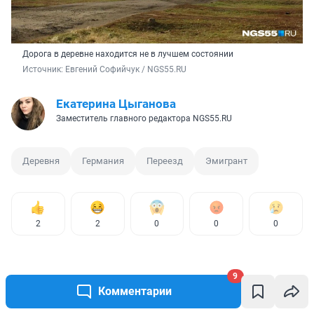
Дорога в деревне находится не в лучшем состоянии
Источник: 
Евгений Софийчук / NGS55.RU
Екатерина Цыганова
Заместитель главного редактора NGS55.RU
Деревня
Германия
Переезд
Эмигрант
2
2
0
0
0
9
Комментарии