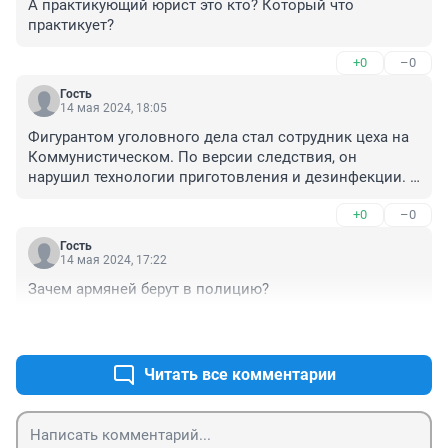
А практикующий юрист это кто? Который что 
практикует?
+0
–0
Гость
14 мая 2024, 18:05
Фигурантом уголовного дела стал сотрудник цеха на 
Коммунистическом. По версии следствия, он 
нарушил технологии приготовления и дезинфекции. 
Купив приготовленную в цехе еду, почти две сотни 
+0
–0
человек заработали тошноту, рвоту и диарею. В 
блюдах оказалась сальмонелла.

Гость
14 мая 2024, 17:22
Об инциденте региональный Роспотребнадзор 
Зачем армяней берут в полицию?
сообщил 14 февраля прошлого года. По его данным, 
отравились «более 50 человек». Во время проверки 
+2
–0
выяснилось, что еду готовили с нарушениями, у 
продуктов нет документов, а у сотрудников — 
Читать все комментарии
медкнижек. Цех на время закрыли, на владельца 
бренда — предпринимателя А.В. Кухарева составили 
административный протокол.Фигурантом уголовного 
дела стал сотрудник цеха на Коммунистическом. По 