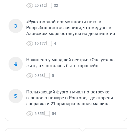
20 812
32
«Рукотворной возможности нет»: в
3
Росрыболовстве заявили, что медузы в
Азовском море останутся на десятилетия
10 177
4
Накипело у младшей сестры: «Она уехала
4
жить, а я осталась быть хорошей»
9 368
5
Полыхающий фургон мчал по встречке:
5
главное о пожаре в Ростове, где сгорели
заправка и 21 припаркованная машина
6 855
54