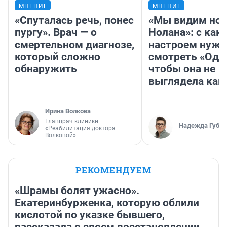
МНЕНИЕ
МНЕНИЕ
«Спуталась речь, понес
«Мы видим нов
пургу». Врач — о
Нолана»: с как
смертельном диагнозе,
настроем нужн
который сложно
смотреть «Оди
обнаружить
чтобы она не
выглядела как
Ирина Волкова
Главврач клиники
Надежда Губар
«Реабилитация доктора
Волковой»
РЕКОМЕНДУЕМ
«Шрамы болят ужасно».
Екатеринбурженка, которую облили
кислотой по указке бывшего,