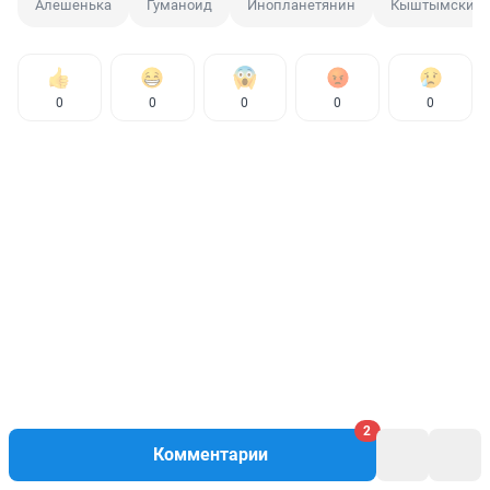
Алешенька
Гуманоид
Инопланетянин
Кыштымский 
0
0
0
0
0
2
Комментарии