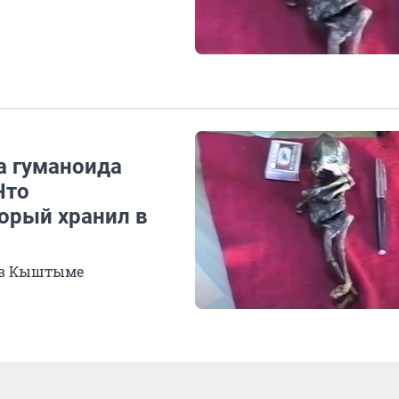
а гуманоида
Что
орый хранил в
м в Кыштыме