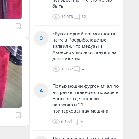
неизвестна. Что это могло
быть
19 073
32
«Рукотворной возможности
3
нет»: в Росрыболовстве
заявили, что медузы в
Азовском море останутся на
десятилетия
10 067
4
Полыхающий фургон мчал по
4
встречке: главное о пожаре в
Ростове, где сгорели
заправка и 21
припаркованная машина
6 497
54
Двое детей из Шахт погибли