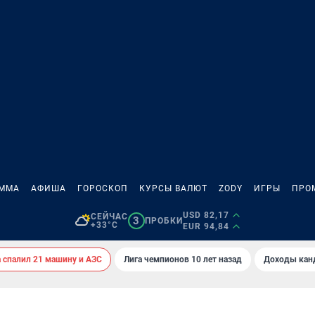
АММА
АФИША
ГОРОСКОП
КУРСЫ ВАЛЮТ
ZODY
ИГРЫ
ПРО
USD 82,17
СЕЙЧАС
3
ПРОБКИ
+33°C
EUR 94,84
спалил 21 машину и АЗС
Лига чемпионов 10 лет назад
Доходы кан