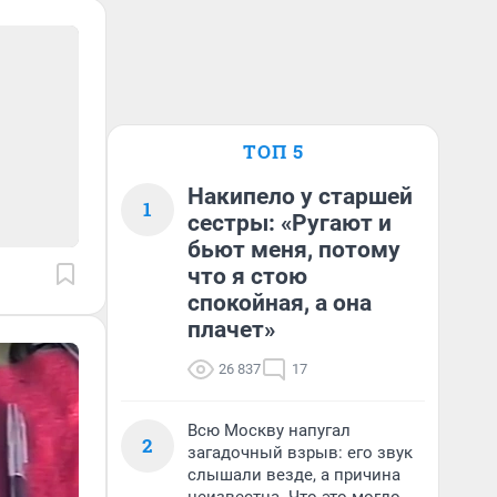
ТОП 5
Накипело у старшей
1
сестры: «Ругают и
бьют меня, потому
что я стою
спокойная, а она
плачет»
26 837
17
Всю Москву напугал
2
загадочный взрыв: его звук
слышали везде, а причина