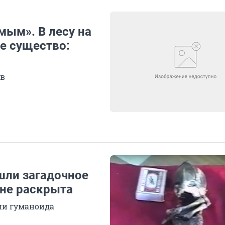
ым». В лесу на
е существо:
ов
ашли загадочное
 не раскрыта
ии гуманоида