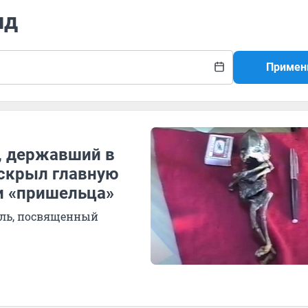
ид
Примен
, державший в
аскрыл главную
и «пришельца»
аль, посвященный