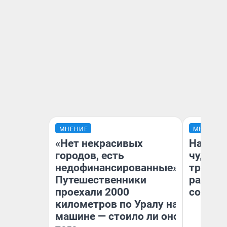
МНЕНИЕ
МНЕНИЕ
«Нет некрасивых
Наслед
городов, есть
чудом 
недофинансированные».
трансп
Путешественники
разнес
проехали 2000
советс
километров по Уралу на
машине — стоило ли оно