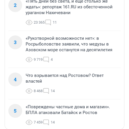
«Пять дней без света, и еще столько же
2
ждать»: репортаж 161.RU из обесточенной
ураганом Нахичевани
23 365
11
«Рукотворной возможности нет»: в
3
Росрыболовстве заявили, что медузы в
Азовском море останутся на десятилетия
9 719
4
Что взрывается над Ростовом? Ответ
4
властей
8 468
14
«Повреждены частные дома и магазин».
5
БПЛА атаковали Батайск и Ростов
7 459
14