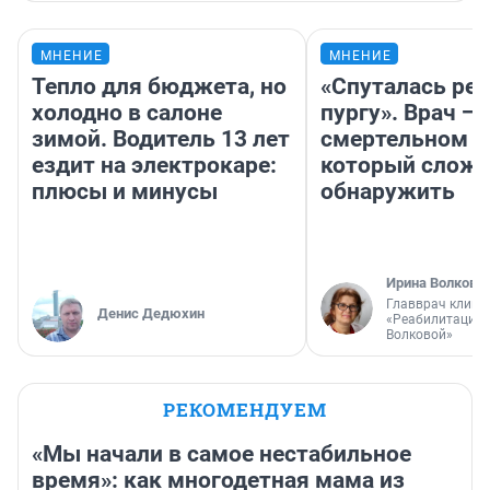
МНЕНИЕ
МНЕНИЕ
Тепло для бюджета, но
«Спуталась реч
холодно в салоне
пургу». Врач — 
зимой. Водитель 13 лет
смертельном д
ездит на электрокаре:
который слож
плюсы и минусы
обнаружить
Ирина Волкова
Главврач клини
Денис Дедюхин
«Реабилитация 
Волковой»
РЕКОМЕНДУЕМ
«Мы начали в самое нестабильное
время»: как многодетная мама из