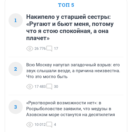
ТОП 5
Накипело у старшей сестры:
1
«Ругают и бьют меня, потому
что я стою спокойная, а она
плачет»
26 776
17
Всю Москву напугал загадочный взрыв: его
2
звук слышали везде, а причина неизвестна.
Что это могло быть
17 483
30
«Рукотворной возможности нет»: в
3
Росрыболовстве заявили, что медузы в
Азовском море останутся на десятилетия
10 012
4