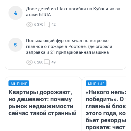
Двое детей из Шахт погибли на Кубани из-за
4
атаки БПЛА
6 370
42
Полыхающий фургон мчал по встречке:
5
главное о пожаре в Ростове, где сгорели
заправка и 21 припаркованная машина
6 280
49
МНЕНИЕ
МНЕНИЕ
Квартиры дорожают,
«Никого нельз
но дешевеют: почему
победить». О ч
рынок недвижимости
главный блокб
сейчас такой странный
этого года, ко
бьет рекорды 
прокате: честн