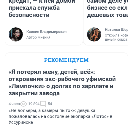
кредит, — к ней домой
самом деле ус
приехала служба
бизнес со скл
безопасности
дешевых това
Наталья Шорох
Ксения Владимирская
Открыла кофейн
Автор мнения
деньги соцразв
РЕКОМЕНДУЕМ
«Я потерял жену, детей, всё»:
откровения экс-рабочего уфимской
«Лампочки» о долгах по зарплате и
закрытии завода
4 часа
19 894
54
«Не вольеры, а камеры пыток»: девушка
пожаловалась на состояние экопарка «Лотос» в
Уссурийске