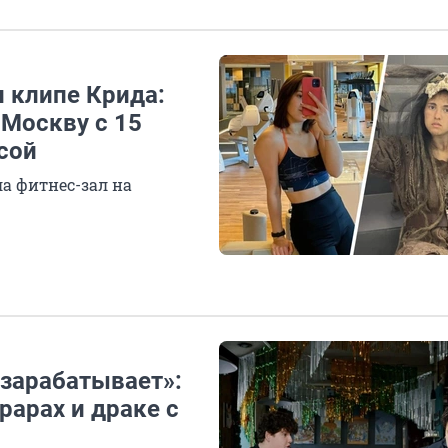
и клипе Крида:
 Москву с 15
сой
а фитнес-зал на
зарабатывает»:
рарах и драке с