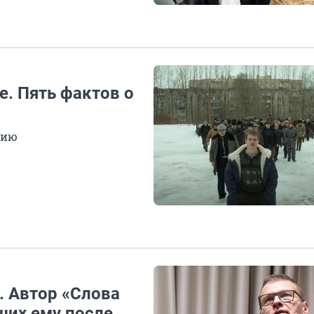
е. Пять фактов о
нию
. Автор «Слова
вших ему после