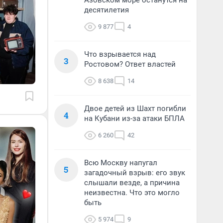
Азовском море останутся на
десятилетия
9 877
4
Что взрывается над
3
Ростовом? Ответ властей
8 638
14
Двое детей из Шахт погибли
4
на Кубани из-за атаки БПЛА
6 260
42
Всю Москву напугал
5
загадочный взрыв: его звук
слышали везде, а причина
неизвестна. Что это могло
быть
5 974
9