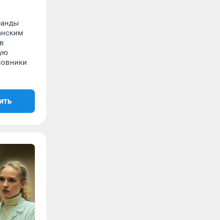
 Банды
танским
 в
лую
иновники
ить