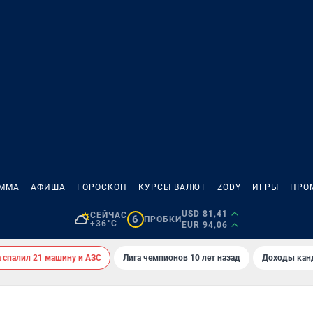
АММА
АФИША
ГОРОСКОП
КУРСЫ ВАЛЮТ
ZODY
ИГРЫ
ПРО
USD 81,41
СЕЙЧАС
6
ПРОБКИ
+36°C
EUR 94,06
спалил 21 машину и АЗС
Лига чемпионов 10 лет назад
Доходы кан