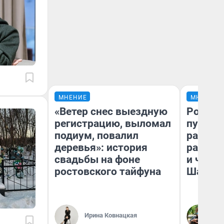
МНЕНИЕ
МНЕНИЕ
«Ветер снес выездную
Ростов
регистрацию, выломал
путеше
подиум, повалил
расска
деревья»: история
разоча
свадьбы на фоне
и чем 
ростовского тайфуна
Шанха
Ирина Ковнацкая
Га