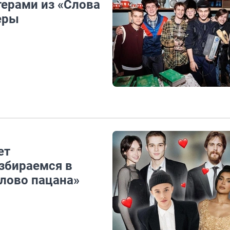
терами из «Слова
еры
ет
збираемся в
Слово пацана»