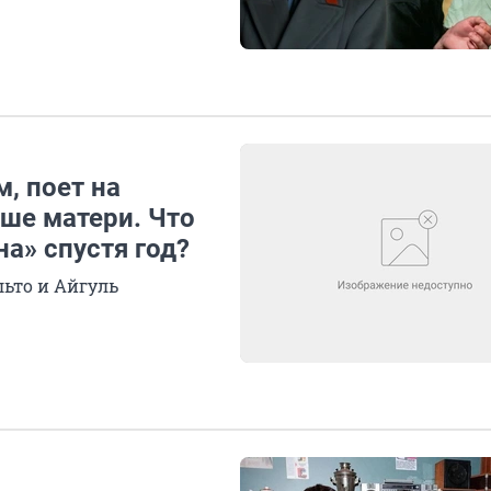
, поет на
ше матери. Что
а» спустя год?
ьто и Айгуль