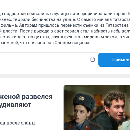
гда подростки сбивались в «улицы» и терроризировали город.
знес, творили бесчинства на улице. С самого начала татарс
 фильма. Авторам пришлось перенести съемки из Татарстана
 власти. После выхода в свет сериал стал набирать небыва
растаскивают на цитаты, саундтрек стал мировым хитом, а ч
раем всё, что связано со «Словом пацана».
Примен
 женой развелся
 удивляют
ла после славы