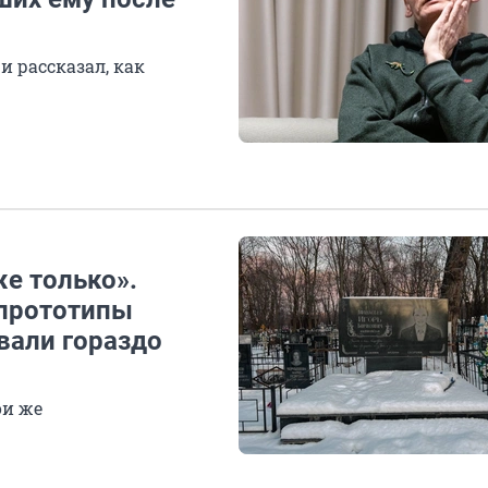
и рассказал, как
же только».
 прототипы
вали гораздо
ои же