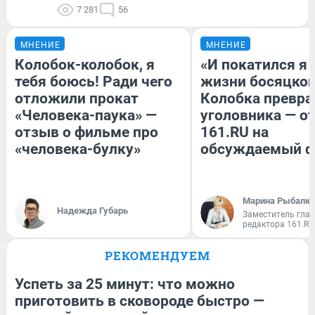
7 281
56
МНЕНИЕ
МНЕНИЕ
Колобок-колобок, я
«И покатился я 
тебя боюсь! Ради чего
жизни босяцкой
отложили прокат
Колобка превра
«Человека-паука» —
уголовника — о
отзыв о фильме про
161.RU на
«человека-булку»
обсуждаемый 
Марина Рыбалки
Надежда Губарь
Заместитель гла
редактора 161.RU
РЕКОМЕНДУЕМ
Успеть за 25 минут: что можно
приготовить в сковороде быстро —