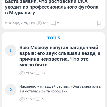
Баста заявил, что ростовский СКА
уходит из профессионального футбола
в Медиалигу
25 января, 2024, 11:08
6 218
23
ТОП 5
Всю Москву напугал загадочный
1
взрыв: его звук слышали везде, а
причина неизвестна. Что это
могло быть
21 590
32
Накипело у младшей сестры: «Она уехала жить,
2
а я осталась быть хорошей»
13 530
6