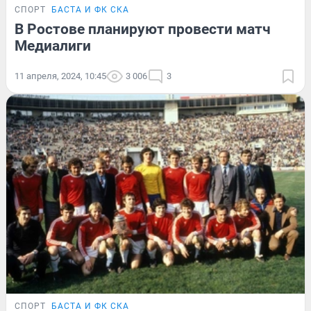
СПОРТ
БАСТА И ФК СКА
В Ростове планируют провести матч
Медиалиги
11 апреля, 2024, 10:45
3 006
3
СПОРТ
БАСТА И ФК СКА