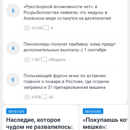
«Рукотворной возможности нет»: в
3
Росрыболовстве заявили, что медузы в
Азовском море останутся на десятилетия
10 250
4
Пенсионеры получат прибавку: кому придут
4
дополнительные выплаты с 1 сентября
7 327
Обсудить
Полыхающий фургон мчал по встречке:
5
главное о пожаре в Ростове, где сгорели
заправка и 21 припаркованная машина
6 978
54
МНЕНИЕ
МНЕНИЕ
Наследие, которое
«Покупаешь кот
чудом не развалилось:
мешке»: