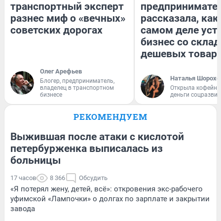
транспортный эксперт
предпринимате
разнес миф о «вечных»
рассказала, как
советских дорогах
самом деле уст
бизнес со скла
дешевых товар
Олег Арефьев
Наталья Шорохо
Блогер, предприниматель,
владелец в транспортном
Открыла кофейну
бизнесе
деньги соцразви
РЕКОМЕНДУЕМ
Выжившая после атаки с кислотой
петербурженка выписалась из
больницы
17 часов
8 366
Обсудить
«Я потерял жену, детей, всё»: откровения экс-рабочего
уфимской «Лампочки» о долгах по зарплате и закрытии
завода