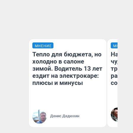
МНЕНИЕ
МНЕНИЕ
Тепло для бюджета, но
Наслед
холодно в салоне
чудом 
зимой. Водитель 13 лет
трансп
ездит на электрокаре:
разнес
плюсы и минусы
советс
Ол
Бл
Денис Дедюхин
вл
би