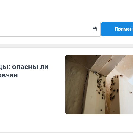
Примен
ы: опасны ли
овчан