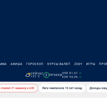
АММА
АФИША
ГОРОСКОП
КУРСЫ ВАЛЮТ
ZODY
ИГРЫ
ПРО
USD 81,41
СЕЙЧАС
3
ПРОБКИ
+31°C
EUR 94,06
спалил 21 машину и АЗС
Лига чемпионов 10 лет назад
Доходы кан