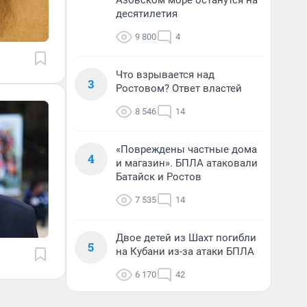
Азовском море останутся на
десятилетия
9 800
4
Что взрывается над
3
Ростовом? Ответ властей
8 546
14
«Повреждены частные дома
4
и магазин». БПЛА атаковали
Батайск и Ростов
7 535
14
Двое детей из Шахт погибли
5
на Кубани из-за атаки БПЛА
6 170
42