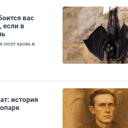
боится вас
, если в
шь
и сосут кровь и
ат: история
оопарк