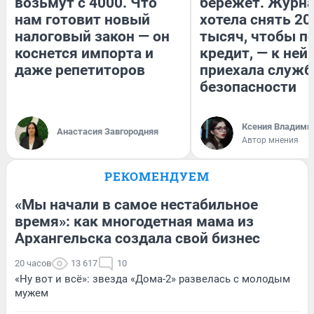
возьмут с 4000. Что
бережет. Журн
нам готовит новый
хотела снять 20
налоговый закон — он
тысяч, чтобы п
коснется импорта и
кредит, — к ней
даже репетиторов
приехала служб
безопасности
Ксения Владими
Анастасия Завгородняя
Автор мнения
РЕКОМЕНДУЕМ
«Мы начали в самое нестабильное
время»: как многодетная мама из
Архангельска создала свой бизнес
20 часов
13 617
10
«Ну вот и всё»: звезда «Дома-2» развелась с молодым
мужем