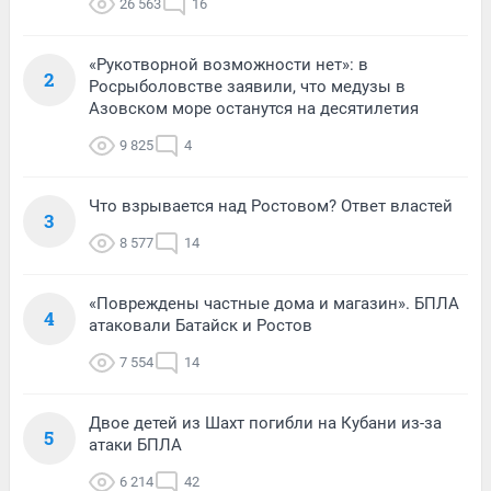
26 563
16
«Рукотворной возможности нет»: в
2
Росрыболовстве заявили, что медузы в
Азовском море останутся на десятилетия
9 825
4
Что взрывается над Ростовом? Ответ властей
3
8 577
14
«Повреждены частные дома и магазин». БПЛА
4
атаковали Батайск и Ростов
7 554
14
Двое детей из Шахт погибли на Кубани из-за
5
атаки БПЛА
6 214
42