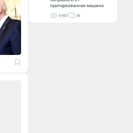
припаркованная машина
5 987
49