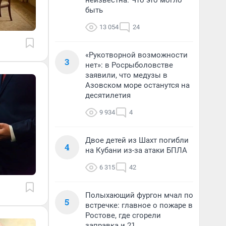
неизвестна. Что это могло
быть
13 054
24
«Рукотворной возможности
3
нет»: в Росрыболовстве
заявили, что медузы в
Азовском море останутся на
десятилетия
9 934
4
Двое детей из Шахт погибли
4
на Кубани из-за атаки БПЛА
6 315
42
Полыхающий фургон мчал по
5
встречке: главное о пожаре в
Ростове, где сгорели
заправка и 21