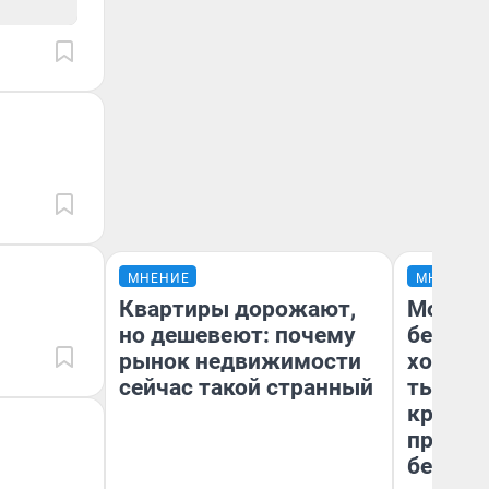
МНЕНИЕ
МНЕНИЕ
Квартиры дорожают,
Мой ба
но дешевеют: почему
береже
рынок недвижимости
хотела 
сейчас такой странный
тысяч,
кредит,
приеха
безопа