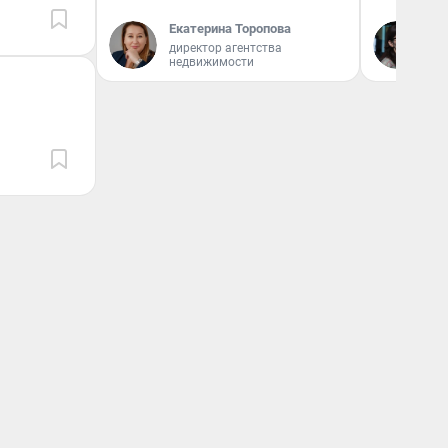
Екатерина Торопова
Кс
директор агентства
Ав
недвижимости