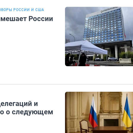
ОВОРЫ РОССИИ И США
 мешает России
делегаций и
но о следующем