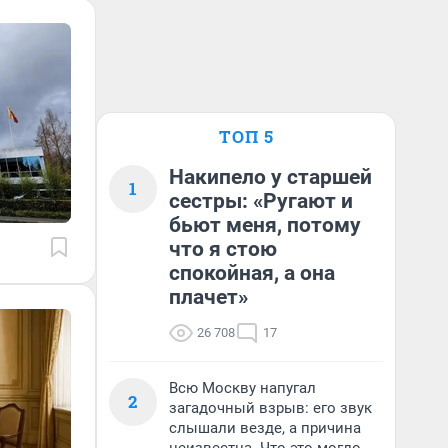
ТОП 5
Накипело у старшей
1
сестры: «Ругают и
бьют меня, потому
что я стою
спокойная, а она
плачет»
26 708
17
Всю Москву напугал
2
загадочный взрыв: его звук
слышали везде, а причина