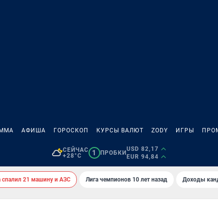
АММА
АФИША
ГОРОСКОП
КУРСЫ ВАЛЮТ
ZODY
ИГРЫ
ПРО
USD 82,17
СЕЙЧАС
1
ПРОБКИ
+28°C
EUR 94,84
спалил 21 машину и АЗС
Лига чемпионов 10 лет назад
Доходы кан