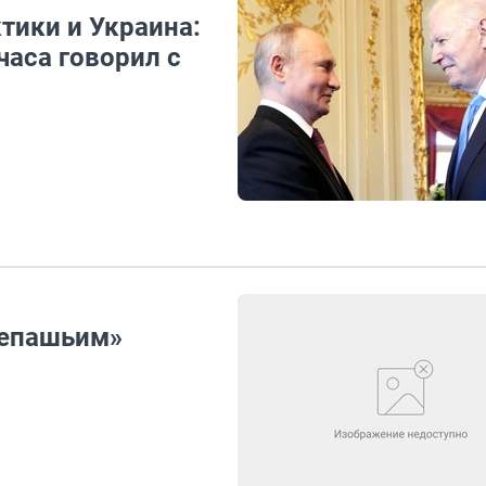
тики и Украина:
часа говорил с
репашьим»