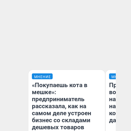
МНЕНИЕ
МНЕНИЕ
«Покупаешь кота в
Продаш
мешке»:
возьмут
предприниматель
нам го
рассказала, как на
налого
самом деле устроен
коснет
бизнес со складами
даже р
дешевых товаров