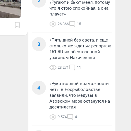
2
«Ругают и бьют меня, потому
что я стою спокойная, а она
плачет»
26 366
15
«Пять дней без света, и еще
3
столько же ждать»: репортаж
161.RU из обесточенной
ураганом Нахичевани
23 271
11
«Рукотворной возможности
4
нет»: в Росрыболовстве
заявили, что медузы в
Азовском море останутся на
десятилетия
9 574
4