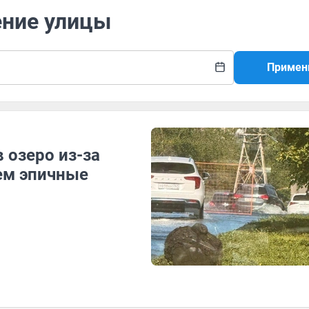
ение улицы
Примен
 озеро из-за
ем эпичные