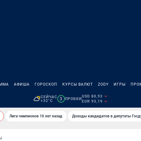
АММА
АФИША
ГОРОСКОП
КУРСЫ ВАЛЮТ
ZODY
ИГРЫ
ПРО
USD 80,93
СЕЙЧАС
3
ПРОБКИ
+32°C
EUR 93,19
Лига чемпионов 10 лет назад
Доходы кандидатов в депутаты Гос
Ы