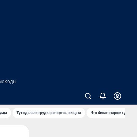
МОКОДЫ
думы
Тут сделали грудь: репортаж из цеха
Что бесит старших детей