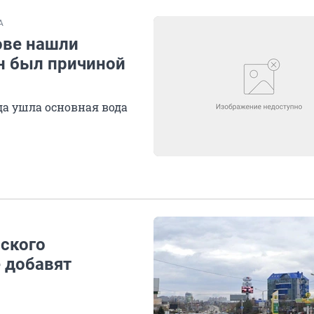
А
ове нашли
н был причиной
да ушла основная вода
вского
 добавят