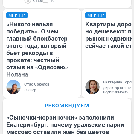
6 165
49
МНЕНИЕ
МНЕНИЕ
«Никого нельзя
Квартиры доро
победить». О чем
но дешевеют: п
главный блокбастер
рынок недвижи
этого года, который
сейчас такой с
бьет рекорды в
прокате: честный
отзыв на «Одиссею»
Нолана
Екатерина Тороп
Стас Соколов
директор агентст
Эксперт
недвижимости
РЕКОМЕНДУЕМ
«Сыночки-корзиночки» заполонили
Екатеринбург: почему уральские парни
массово оставили жен без цветов