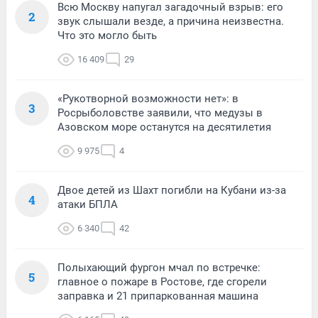
Всю Москву напугал загадочный взрыв: его
2
звук слышали везде, а причина неизвестна.
Что это могло быть
16 409
29
«Рукотворной возможности нет»: в
3
Росрыболовстве заявили, что медузы в
Азовском море останутся на десятилетия
9 975
4
Двое детей из Шахт погибли на Кубани из-за
4
атаки БПЛА
6 340
42
Полыхающий фургон мчал по встречке:
5
главное о пожаре в Ростове, где сгорели
заправка и 21 припаркованная машина