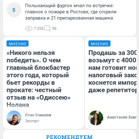
Полыхающий фургон мчал по встречке:
5
главное о пожаре в Ростове, где сгорели
заправка и 21 припаркованная машина
7 253
56
МНЕНИЕ
МНЕНИЕ
«Никого нельзя
Продашь за 3000
победить». О чем
возьмут с 4000.
главный блокбастер
нам готовит но
этого года, который
налоговый зако
бьет рекорды в
коснется импор
прокате: честный
даже репетитор
отзыв на «Одиссею»
Нолана
Стас Соколов
Анастасия Завг
Эксперт
РЕКОМЕНДУЕМ