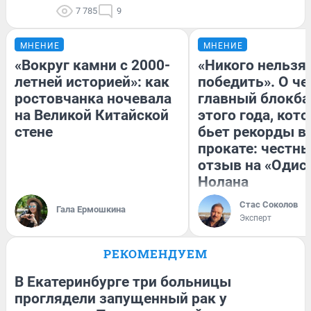
7 785
9
МНЕНИЕ
МНЕНИЕ
«Вокруг камни с 2000-
«Никого нельзя
летней историей»: как
победить». О ч
ростовчанка ночевала
главный блокба
на Великой Китайской
этого года, кот
стене
бьет рекорды в
прокате: честн
отзыв на «Одис
Нолана
Стас Соколов
Гала Ермошкина
Эксперт
РЕКОМЕНДУЕМ
В Екатеринбурге три больницы
проглядели запущенный рак у