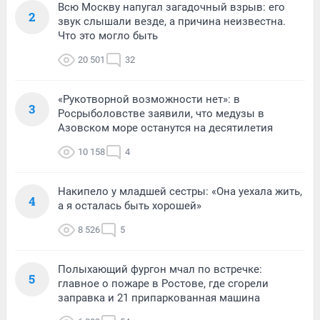
Всю Москву напугал загадочный взрыв: его
2
звук слышали везде, а причина неизвестна.
Что это могло быть
20 501
32
«Рукотворной возможности нет»: в
3
Росрыболовстве заявили, что медузы в
Азовском море останутся на десятилетия
10 158
4
Накипело у младшей сестры: «Она уехала жить,
4
а я осталась быть хорошей»
8 526
5
Полыхающий фургон мчал по встречке:
5
главное о пожаре в Ростове, где сгорели
заправка и 21 припаркованная машина