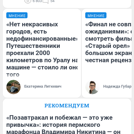
6 803
54
МНЕНИЕ
МНЕНИЕ
«Нет некрасивых
«Финал не совпа
городов, есть
ожиданиями»: с
недофинансированные».
смотреть филь
Путешественники
«Старый орел» 
проехали 2000
большом экран
километров по Уралу на
честная реценз
машине — стоило ли оно
того
Екатерина Литкевич
Надежда Губарь
РЕКОМЕНДУЕМ
«Позавтракал и побежал — это уже
привычка»: история пермского
марафонца Владимира Никитина — он