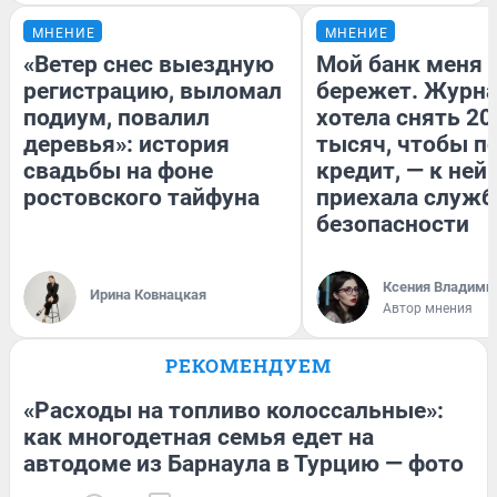
МНЕНИЕ
МНЕНИЕ
«Ветер снес выездную
Мой банк меня
регистрацию, выломал
бережет. Журн
подиум, повалил
хотела снять 20
деревья»: история
тысяч, чтобы п
свадьбы на фоне
кредит, — к ней
ростовского тайфуна
приехала служб
безопасности
Ксения Владими
Ирина Ковнацкая
Автор мнения
РЕКОМЕНДУЕМ
«Расходы на топливо колоссальные»:
как многодетная семья едет на
автодоме из Барнаула в Турцию — фото