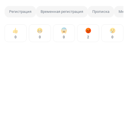
Регистрация
Временная регистрация
Прописка
Мнен
0
0
0
2
0