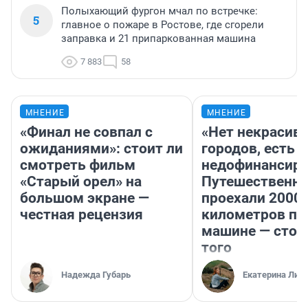
Полыхающий фургон мчал по встречке:
5
главное о пожаре в Ростове, где сгорели
заправка и 21 припаркованная машина
7 883
58
МНЕНИЕ
МНЕНИЕ
«Финал не совпал с
«Нет некрасив
ожиданиями»: стоит ли
городов, есть
смотреть фильм
недофинансиро
«Старый орел» на
Путешественн
большом экране —
проехали 2000
честная рецензия
километров по 
машине — стои
того
Надежда Губарь
Екатерина Лит