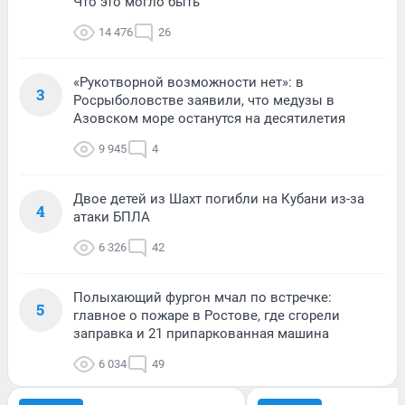
Что это могло быть
14 476
26
«Рукотворной возможности нет»: в
3
Росрыболовстве заявили, что медузы в
Азовском море останутся на десятилетия
9 945
4
Двое детей из Шахт погибли на Кубани из-за
4
атаки БПЛА
6 326
42
Полыхающий фургон мчал по встречке:
5
главное о пожаре в Ростове, где сгорели
заправка и 21 припаркованная машина
6 034
49