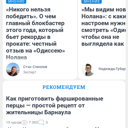
МНЕНИЕ
МНЕНИЕ
«Никого нельзя
«Мы видим нов
победить». О чем
Нолана»: с каки
главный блокбастер
настроем нужн
этого года, который
смотреть «Одис
бьет рекорды в
чтобы она не
прокате: честный
выглядела как 
отзыв на «Одиссею»
Нолана
Стас Соколов
Надежда Губарь
Эксперт
РЕКОМЕНДУЕМ
Как приготовить фаршированные
перцы — простой рецепт от
жительницы Барнаула
15 часов
7 393
5