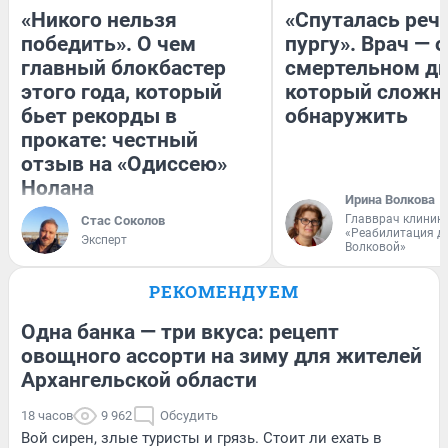
«Никого нельзя
«Спуталась речь
победить». О чем
пургу». Врач — о
главный блокбастер
смертельном ди
этого года, который
который сложн
бьет рекорды в
обнаружить
прокате: честный
отзыв на «Одиссею»
Нолана
Ирина Волкова
Главврач клиник
Стас Соколов
«Реабилитация д
Эксперт
Волковой»
РЕКОМЕНДУЕМ
Одна банка — три вкуса: рецепт
овощного ассорти на зиму для жителей
Архангельской области
18 часов
9 962
Обсудить
Вой сирен, злые туристы и грязь. Стоит ли ехать в