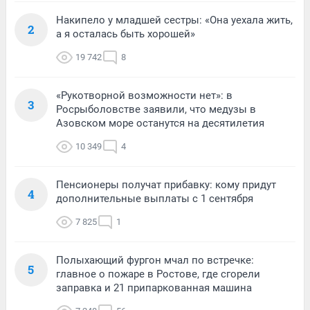
Накипело у младшей сестры: «Она уехала жить,
2
а я осталась быть хорошей»
19 742
8
«Рукотворной возможности нет»: в
3
Росрыболовстве заявили, что медузы в
Азовском море останутся на десятилетия
10 349
4
Пенсионеры получат прибавку: кому придут
4
дополнительные выплаты с 1 сентября
7 825
1
Полыхающий фургон мчал по встречке:
5
главное о пожаре в Ростове, где сгорели
заправка и 21 припаркованная машина