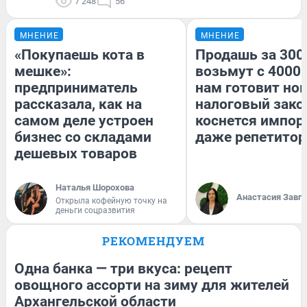
7 248
56
МНЕНИЕ
МНЕНИЕ
«Покупаешь кота в
Продашь за 3000
мешке»:
возьмут с 4000.
предприниматель
нам готовит но
рассказала, как на
налоговый зако
самом деле устроен
коснется импор
бизнес со складами
даже репетитор
дешевых товаров
Наталья Шорохова
Анастасия Завг
Открыла кофейную точку на
деньги соцразвития
РЕКОМЕНДУЕМ
Одна банка — три вкуса: рецепт
овощного ассорти на зиму для жителей
Архангельской области