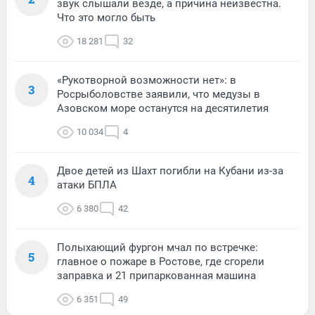
звук слышали везде, а причина неизвестна.
Что это могло быть
18 281
32
«Рукотворной возможности нет»: в
3
Росрыболовстве заявили, что медузы в
Азовском море останутся на десятилетия
10 034
4
Двое детей из Шахт погибли на Кубани из-за
4
атаки БПЛА
6 380
42
Полыхающий фургон мчал по встречке:
5
главное о пожаре в Ростове, где сгорели
заправка и 21 припаркованная машина
6 351
49