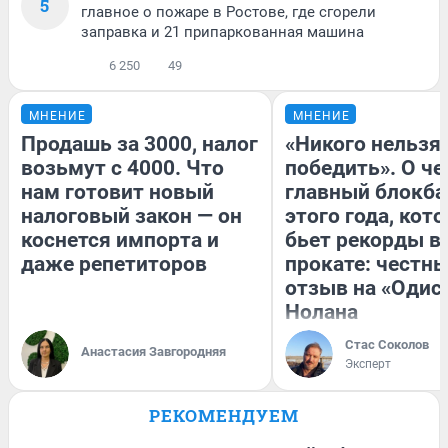
5
главное о пожаре в Ростове, где сгорели
заправка и 21 припаркованная машина
6 250
49
МНЕНИЕ
МНЕНИЕ
Продашь за 3000, налог
«Никого нельзя
возьмут с 4000. Что
победить». О ч
нам готовит новый
главный блокба
налоговый закон — он
этого года, кот
коснется импорта и
бьет рекорды в
даже репетиторов
прокате: честн
отзыв на «Одис
Нолана
Стас Соколов
Анастасия Завгородняя
Эксперт
РЕКОМЕНДУЕМ