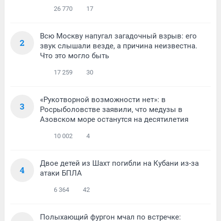
26 770
17
Всю Москву напугал загадочный взрыв: его
2
звук слышали везде, а причина неизвестна.
Что это могло быть
17 259
30
«Рукотворной возможности нет»: в
3
Росрыболовстве заявили, что медузы в
Азовском море останутся на десятилетия
10 002
4
Двое детей из Шахт погибли на Кубани из-за
4
атаки БПЛА
6 364
42
Полыхающий фургон мчал по встречке: