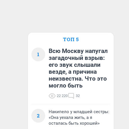
ТОП 5
Всю Москву напугал
1
загадочный взрыв:
его звук слышали
везде, а причина
неизвестна. Что это
могло быть
22 220
32
Накипело у младшей сестры:
2
«Она уехала жить, а я
осталась быть хорошей»