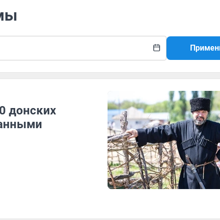
имы
Примен
0 донских
ранными