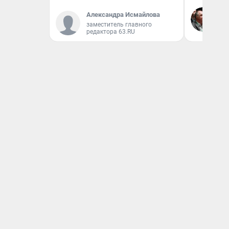
Ол
Александра Исмайлова
Бл
заместитель главного
вл
редактора 63.RU
би