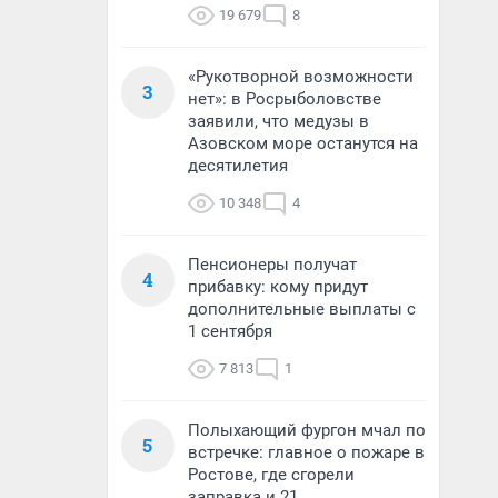
19 679
8
«Рукотворной возможности
3
нет»: в Росрыболовстве
заявили, что медузы в
Азовском море останутся на
десятилетия
10 348
4
Пенсионеры получат
4
прибавку: кому придут
дополнительные выплаты с
1 сентября
7 813
1
Полыхающий фургон мчал по
5
встречке: главное о пожаре в
Ростове, где сгорели
заправка и 21