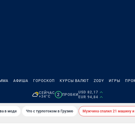
АММА
АФИША
ГОРОСКОП
КУРСЫ ВАЛЮТ
ZODY
ИГРЫ
ПРО
USD 82,17
СЕЙЧАС
2
ПРОБКИ
+34°C
EUR 94,84
ва в моде
Что с турпотоком в Грузию
Мужчина спалил 21 машину и