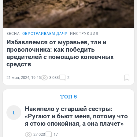
ВЕСНА
ОБУСТРАИВАЕМ ДАЧУ
ИНСТРУКЦИЯ
Избавляемся от муравьев, тли и
проволочника: как победить
вредителей с помощью копеечных
средств
21 мая, 2024, 19:45
3 083
2
ТОП 5
Накипело у старшей сестры:
1
«Ругают и бьют меня, потому что
я стою спокойная, а она плачет»
27 023
17