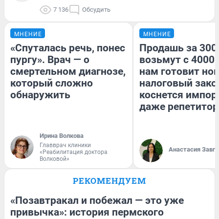
7 136
Обсудить
МНЕНИЕ
МНЕНИЕ
«Спуталась речь, понес
Продашь за 3000
пургу». Врач — о
возьмут с 4000.
смертельном диагнозе,
нам готовит но
который сложно
налоговый зако
обнаружить
коснется импор
даже репетитор
Ирина Волкова
Главврач клиники
Анастасия Завг
«Реабилитация доктора
Волковой»
РЕКОМЕНДУЕМ
«Позавтракал и побежал — это уже
привычка»: история пермского