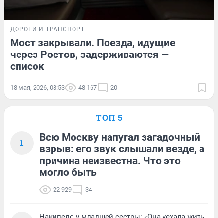
ДОРОГИ И ТРАНСПОРТ
Мост закрывали. Поезда, идущие
через Ростов, задерживаются —
список
18 мая, 2026, 08:53
48 167
20
ТОП 5
Всю Москву напугал загадочный
1
взрыв: его звук слышали везде, а
причина неизвестна. Что это
могло быть
22 929
34
Накипело у младшей сестры: «Она уехала жить,