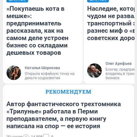
«Покупаешь кота в
Наследие, кото
мешке»:
чудом не разва
предприниматель
транспортный э
рассказала, как на
разнес миф о «
самом деле устроен
советских доро
бизнес со складами
дешевых товаров
Олег Арефьев
Наталья Шорохова
Блогер, предприн
Открыла кофейную точку на
владелец в тран
деньги соцразвития
бизнесе
РЕКОМЕНДУЕМ
Автор фантастического трехтомника
«Трилунье» работала в Перми
преподавателем, а первую книгу
написала на спор — ее история
20 часов
14 598
9