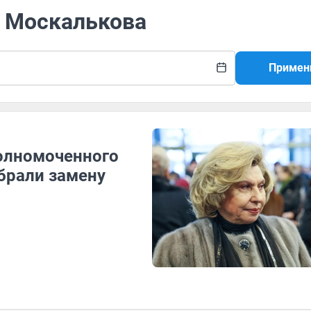
а Москалькова
Примен
олномоченного
брали замену