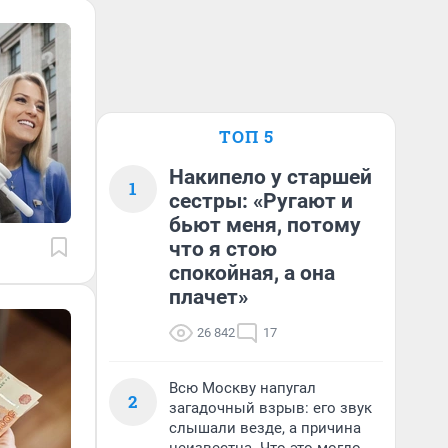
ТОП 5
Накипело у старшей
1
сестры: «Ругают и
бьют меня, потому
что я стою
спокойная, а она
плачет»
26 842
17
Всю Москву напугал
2
загадочный взрыв: его звук
слышали везде, а причина