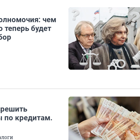
олномочия: чем
 теперь будет
бор
зрешить
ы по кредитам.
алоги