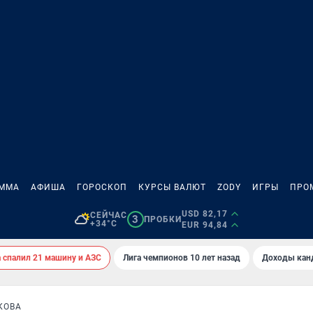
АММА
АФИША
ГОРОСКОП
КУРСЫ ВАЛЮТ
ZODY
ИГРЫ
ПРО
USD 82,17
СЕЙЧАС
3
ПРОБКИ
+34°C
EUR 94,84
спалил 21 машину и АЗС
Лига чемпионов 10 лет назад
Доходы кан
КОВА