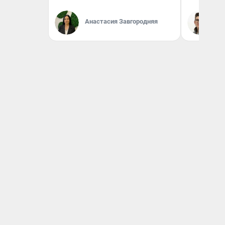
Анастасия Завгородняя
На