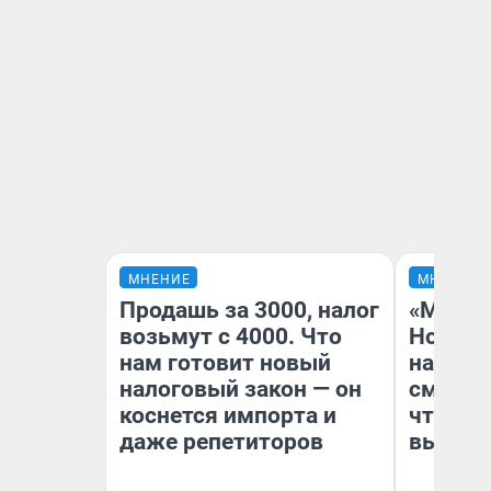
МНЕНИЕ
МНЕНИЕ
Продашь за 3000, налог
«Мы ви
возьмут с 4000. Что
Нолана
нам готовит новый
настро
налоговый закон — он
смотре
коснется импорта и
чтобы 
даже репетиторов
выгляд