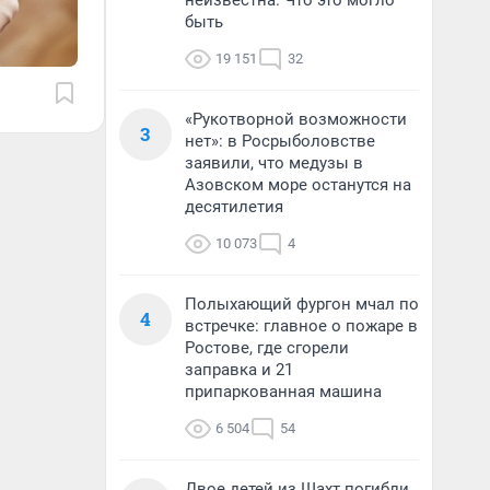
неизвестна. Что это могло
быть
19 151
32
«Рукотворной возможности
3
нет»: в Росрыболовстве
заявили, что медузы в
Азовском море останутся на
десятилетия
10 073
4
Полыхающий фургон мчал по
4
встречке: главное о пожаре в
Ростове, где сгорели
заправка и 21
припаркованная машина
6 504
54
Двое детей из Шахт погибли