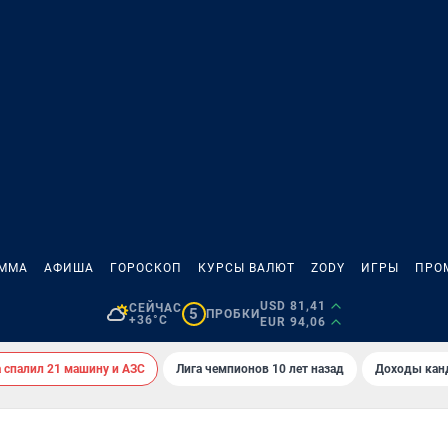
АММА
АФИША
ГОРОСКОП
КУРСЫ ВАЛЮТ
ZODY
ИГРЫ
ПРО
USD 81,41
СЕЙЧАС
5
ПРОБКИ
+36°C
EUR 94,06
спалил 21 машину и АЗС
Лига чемпионов 10 лет назад
Доходы кан