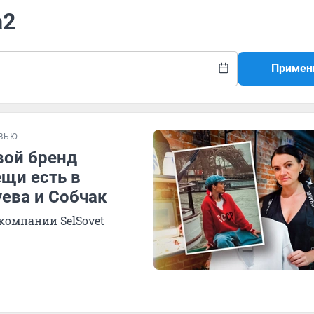
a2
Примен
ВЬЮ
вой бренд
щи есть в
уева и Собчак
компании SelSovet