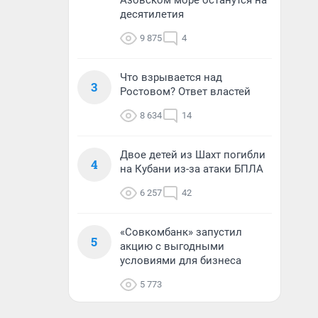
Азовском море останутся на
десятилетия
9 875
4
Что взрывается над
3
Ростовом? Ответ властей
8 634
14
Двое детей из Шахт погибли
4
на Кубани из-за атаки БПЛА
6 257
42
«Совкомбанк» запустил
5
акцию с выгодными
условиями для бизнеса
5 773