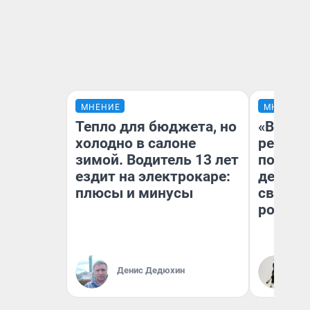
МНЕНИЕ
МНЕНИЕ
Тепло для бюджета, но
«Ветер
холодно в салоне
регист
зимой. Водитель 13 лет
подиум
ездит на электрокаре:
деревь
плюсы и минусы
свадьб
ростов
Денис Дедюхин
Ир