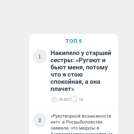
ТОП 5
Накипело у старшей
1
сестры: «Ругают и
бьют меня, потому
что я стою
спокойная, а она
плачет»
26 627
16
«Рукотворной возможности
2
нет»: в Росрыболовстве
заявили, что медузы в