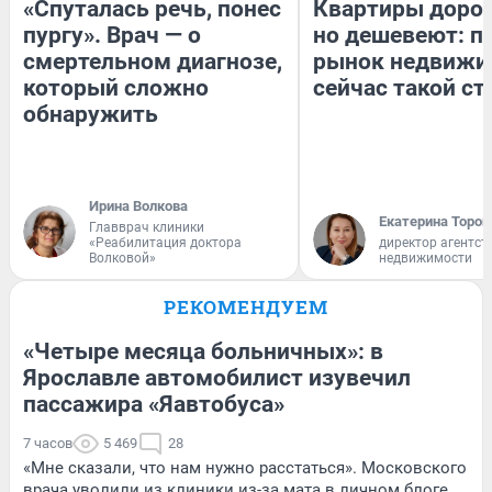
«Спуталась речь, понес
Квартиры доро
пургу». Врач — о
но дешевеют: п
смертельном диагнозе,
рынок недвижи
который сложно
сейчас такой с
обнаружить
Ирина Волкова
Екатерина Тороп
Главврач клиники
«Реабилитация доктора
директор агентст
Волковой»
недвижимости
РЕКОМЕНДУЕМ
«Четыре месяца больничных»: в
Ярославле автомобилист изувечил
пассажира «Яавтобуса»
7 часов
5 469
28
«Мне сказали, что нам нужно расстаться». Московского
врача уволили из клиники из-за мата в личном блоге