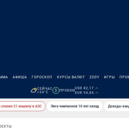
АММА
АФИША
ГОРОСКОП
КУРСЫ ВАЛЮТ
ZODY
ИГРЫ
ПРО
USD 82,17
СЕЙЧАС
3
ПРОБКИ
+34°C
EUR 94,84
спалил 21 машину и АЗС
Лига чемпионов 10 лет назад
Доходы кан
ОЕКТЫ