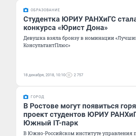
ОБРАЗОВАНИЕ
Студентка ЮРИУ РАНХиГС стал
конкурса «Юрист Дона»
Девушка взяла бронзу в номинации «Лучши
КонсультантПлюс»
18 декабря, 2018, 10:10
2 757
ГОРОД
В Ростове могут появиться гор
проект студентов ЮРИУ РАНХи
Южный IT-парк
В Южно-Российском институте управления 