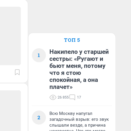
ТОП 5
Накипело у старшей
1
сестры: «Ругают и
бьют меня, потому
что я стою
спокойная, а она
плачет»
26 855
17
Всю Москву напугал
2
загадочный взрыв: его звук
слышали везде, а причина