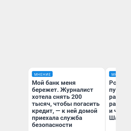
МНЕНИЕ
МНЕНИЕ
Мой банк меня
Ростов
бережет. Журналист
путеше
хотела снять 200
расска
тысяч, чтобы погасить
разоча
кредит, — к ней домой
и чем 
приехала служба
Шанха
безопасности