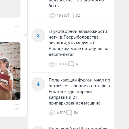
неизвестна. Что это могло
быть
19 357
32
«Рукотворной возможности
3
нет»: в Росрыболовстве
заявили, что медузы в
Азовском море останутся на
десятилетия
10 081
4
Полыхающий фургон мчал по
4
встречке: главное о пожаре в
Ростове, где сгорели
заправка и 21
припаркованная машина
6 539
54
Двое детей из Шахт погибли