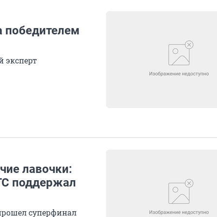
а победителем
й эксперт
ячие лавочки:
ГС поддержал
прошел суперфинал