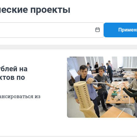
ческие проекты
Примен
ублей на
ктов по
ансироваться из